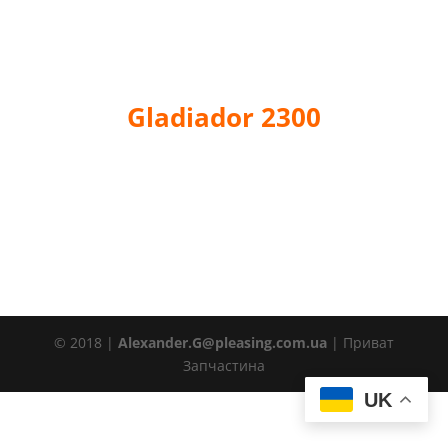
Gladiador 2300
© 2018 |
Alexander.G@pleasing.com.ua
| Приват
Запчастина
UK